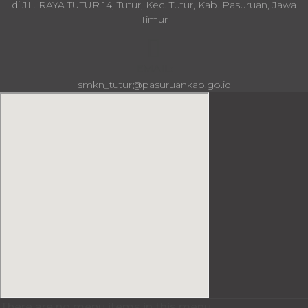
di JL. RAYA TUTUR 14, Tutur, Kec. Tutur, Kab. Pasuruan, Jawa
Timur
EMAIL:
smkn_tutur@pasuruankab.go.id
There are no menu items in this menu.