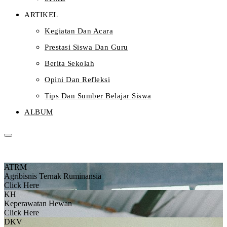
ARTIKEL
Kegiatan Dan Acara
Prestasi Siswa Dan Guru
Berita Sekolah
Opini Dan Refleksi
Tips Dan Sumber Belajar Siswa
ALBUM
ATRM
Agribisnis Ternak Ruminansia
Click Here
KH
Keperawatan Hewan
Click Here
DKV