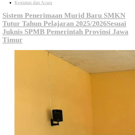
Kegiatan dan Acara
Sistem Penerimaan Murid Baru SMKN
Tutur Tahun Pelajaran 2025/2026Sesuai
Juknis SPMB Pemerintah Provinsi Jawa
Timur