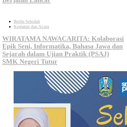
Berita Sekolah
Kegiatan dan Acara
WIRATAMA NAWACARITA: Kolaborasi
Epik Seni, Informatika, Bahasa Jawa dan
Sejarah dalam Ujian Praktik (PSAJ)
SMK Negeri Tutur