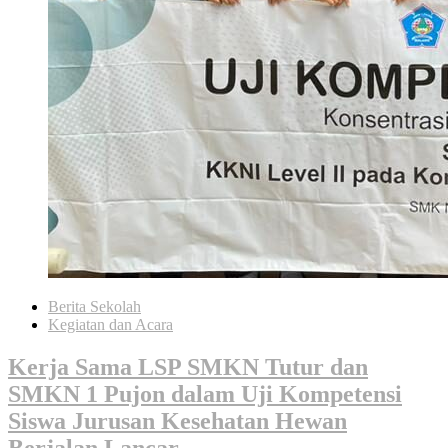
Berita Sekolah
Kegiatan dan Acara
Kerja Sama LSP SMKN Tutur dan
SMKN 1 Pujon dalam Uji Kompetensi
Siswa Jurusan Kesehatan Hewan
Berjalan Lancar