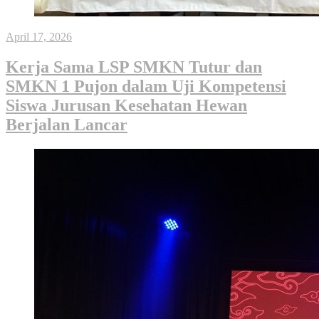
April 17, 2026
Kerja Sama LSP SMKN Tutur dan
SMKN 1 Pujon dalam Uji Kompetensi
Siswa Jurusan Kesehatan Hewan
Berjalan Lancar