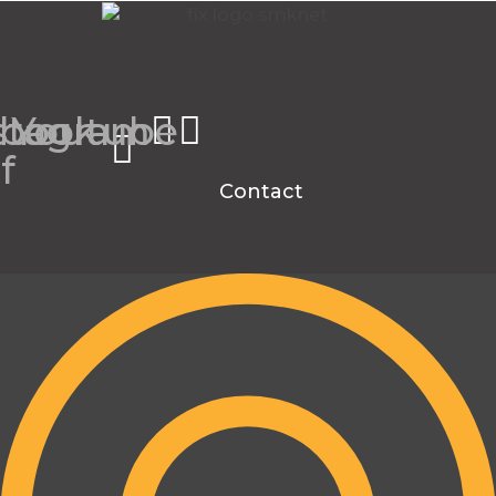
book-
stagram
Youtube
f
Contact