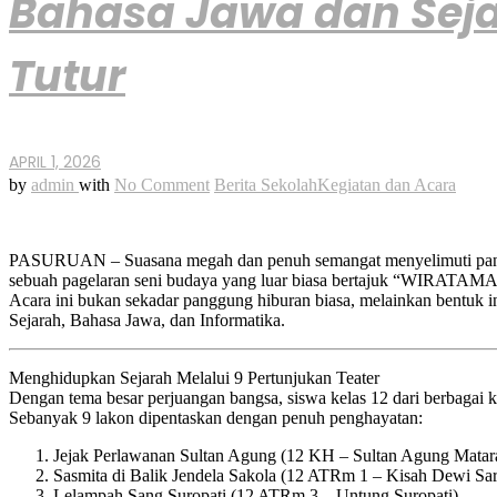
Bahasa Jawa dan Seja
Tutur
APRIL 1, 2026
by
admin
with
No Comment
Berita Sekolah
Kegiatan dan Acara
PASURUAN – Suasana megah dan penuh semangat menyelimuti panggu
sebuah pagelaran seni budaya yang luar biasa bertajuk “WIRA
Acara ini bukan sekadar panggung hiburan biasa, melainkan bentuk 
Sejarah, Bahasa Jawa, dan Informatika.
Menghidupkan Sejarah Melalui 9 Pertunjukan Teater
Dengan tema besar perjuangan bangsa, siswa kelas 12 dari berbaga
Sebanyak 9 lakon dipentaskan dengan penuh penghayatan:
Jejak Perlawanan Sultan Agung (12 KH – Sultan Agung Mata
Sasmita di Balik Jendela Sakola (12 ATRm 1 – Kisah Dewi Sar
Lelampah Sang Suropati (12 ATRm 3 – Untung Suropati)