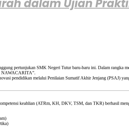
rah dalam Ujian Prakti
ng pertunjukan SMK Negeri Tutur baru-baru ini. Dalam rangka meme
TAMA NAWACARITA”.
inovasi pendidikan melalui Penilaian Sumatif Akhir Jenjang (PSAJ) ya
i kompetensi keahlian (ATRm, KH, DKV, TSM, dan TKR) berhasil menge
ram)
tika)