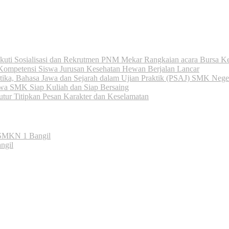
kuti Sosialisasi dan Rekrutmen PNM Mekar Rangkaian acara Bursa 
mpetensi Siswa Jurusan Kesehatan Hewan Berjalan Lancar
, Bahasa Jawa dan Sejarah dalam Ujian Praktik (PSAJ) SMK Neger
MK Siap Kuliah dan Siap Bersaing
ur Titipkan Pesan Karakter dan Keselamatan
 SMKN 1 Bangil
ngil