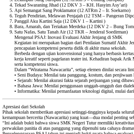
Tekad Swaraning Jihad (12 DKV 3 – KH. Hasyim Asy’ari)
Api Semangat Sang Proklamator (12 ATRm 2 – Ir. Soekarno)
Teguh Pendirian, Melawan Penjajah (12 TSM – Pangeran Dip
Panggil Aku Kartini Saja (12 DKV 1 – Kartini )
Bara, Amarah, dan Teriakan Merdeka (12 DKV 2 – Bung Tom
Satu Nafas, Satu Tanah Air (12 TKR – Jenderal Soedirman)
Mengenal PSAJ: Inovasi Evaluasi Akhir Jenjang di SMK
Kegiatan ini merupakan bagian dari Penilaian Sumatif Akhir 
pencapaian kompetensi peserta didik di akhir masa sekolah.
Berbeda dengan ujian konvensional yang hanya berbasis kertas, 
kerja kreatif seperti pagelaran teater ini. Kehadiran bapak Ar
serta kompetensi siswa.
Dalam “Wiratama Nawacarita”, setiap elemen dinilai secara linta
• Seni Budaya: Menilai tata panggung, kostum, dan penjiwaan k
• Sejarah: Menilai akurasi fakta sejarah perjuangan yang dibaw
• Bahasa Jawa: Menilai penggunaan unggah-ungguh dan dialek
• Informatika: Menilai pemanfaatan teknologi digital, mulai da
Apresiasi dari Sekolah
Pihak sekolah memberikan apresiasi setinggi-tingginya kepada seluruh
kemampuan bercerita (Nawacarita) yang kuat—dua modal penting sebe
“Ini adalah bukti bahwa siswa SMK Negeri Tutur memiliki kreativit
perwakilan panitia di atas panggung yang dipenuhi tata cahaya dramat
Penyelenggaraan PSAJ tahun ini menjadi bukti nyata bahwa evaluasi 