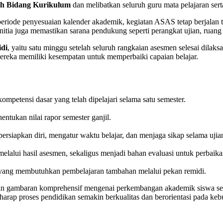
ah Bidang Kurikulum
dan melibatkan seluruh guru mata pelajaran serta
riode penyesuaian kalender akademik, kegiatan ASAS tetap berjalan t
itia juga memastikan sarana pendukung seperti perangkat ujian, ruang 
di
, yaitu satu minggu setelah seluruh rangkaian asesmen selesai dila
ereka memiliki kesempatan untuk memperbaiki capaian belajar.
mpetensi dasar yang telah dipelajari selama satu semester.
ntukan nilai rapor semester ganjil.
rsiapkan diri, mengatur waktu belajar, dan menjaga sikap selama ujia
elalui hasil asesmen, sekaligus menjadi bahan evaluasi untuk perbaika
 yang membutuhkan pembelajaran tambahan melalui pekan remidi.
gambaran komprehensif mengenai perkembangan akademik siswa sekal
harap proses pendidikan semakin berkualitas dan berorientasi pada kebu