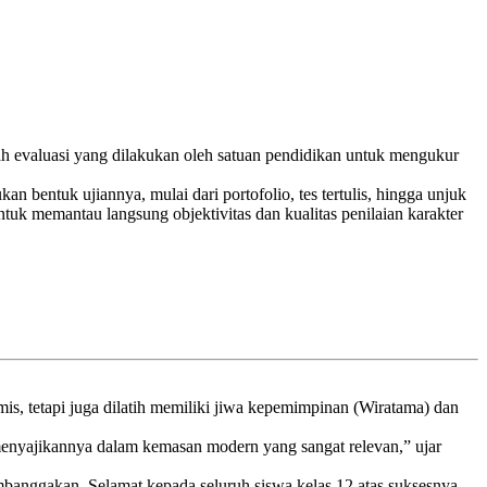
ah evaluasi yang dilakukan oleh satuan pendidikan untuk mengukur
 bentuk ujiannya, mulai dari portofolio, tes tertulis, hingga unjuk
ntuk memantau langsung objektivitas dan kualitas penilaian karakter
.
emis, tetapi juga dilatih memiliki jiwa kepemimpinan (Wiratama) dan
menyajikannya dalam kemasan modern yang sangat relevan,” ujar
mbanggakan. Selamat kepada seluruh siswa kelas 12 atas suksesnya