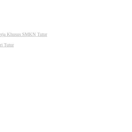
Kerja Khusus SMKN Tutur
i Tutur