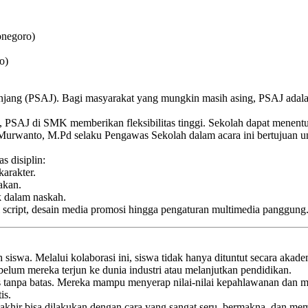
onegoro)
o)
Jenjang (PSAJ). Bagi masyarakat yang mungkin masih asing, PSAJ adal
PSAJ di SMK memberikan fleksibilitas tinggi. Sekolah dapat menentukan
ik Murwanto, M.Pd selaku Pengawas Sekolah dalam acara ini bertujuan u
s disiplin:
arakter.
akan.
 dalam naskah.
ri script, desain media promosi hingga pengaturan multimedia panggung
 siswa. Melalui kolaborasi ini, siswa tidak hanya dituntut secara akad
lum mereka terjun ke dunia industri atau melanjutkan pendidikan.
as tanpa batas. Mereka mampu menyerap nilai-nilai kepahlawanan dan 
is.
akhir bisa dilakukan dengan cara yang sangat seru, bermakna, dan me