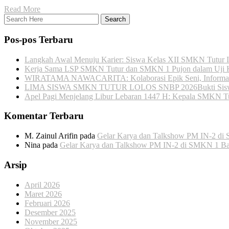
Read More
Pos-pos Terbaru
Langkah Awal Menuju Karier: Siswa Kelas XII SMKN Tutur I
Kerja Sama LSP SMKN Tutur dan SMKN 1 Pujon dalam Uji Ko
WIRATAMA NAWACARITA: Kolaborasi Epik Seni, Informatika
LIMA SISWA SMKN TUTUR LOLOS SNBP 2026Bukti Siswa S
Apel Pagi Menjelang Libur Lebaran 1447 H: Kepala SMKN Tut
Komentar Terbaru
M. Zainul Arifin
pada
Gelar Karya dan Talkshow PM IN-2 di
Nina
pada
Gelar Karya dan Talkshow PM IN-2 di SMKN 1 Ba
Arsip
April 2026
Maret 2026
Februari 2026
Desember 2025
November 2025