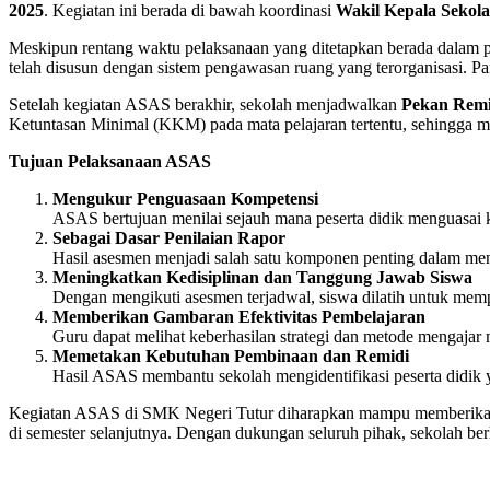
2025
. Kegiatan ini berada di bawah koordinasi
Wakil Kepala Sekol
Meskipun rentang waktu pelaksanaan yang ditetapkan berada dalam pe
telah disusun dengan sistem pengawasan ruang yang terorganisasi. Pan
Setelah kegiatan ASAS berakhir, sekolah menjadwalkan
Pekan Remi
Ketuntasan Minimal (KKM) pada mata pelajaran tertentu, sehingga m
Tujuan Pelaksanaan ASAS
Mengukur Penguasaan Kompetensi
ASAS bertujuan menilai sejauh mana peserta didik menguasai ko
Sebagai Dasar Penilaian Rapor
Hasil asesmen menjadi salah satu komponen penting dalam mene
Meningkatkan Kedisiplinan dan Tanggung Jawab Siswa
Dengan mengikuti asesmen terjadwal, siswa dilatih untuk mempe
Memberikan Gambaran Efektivitas Pembelajaran
Guru dapat melihat keberhasilan strategi dan metode mengajar m
Memetakan Kebutuhan Pembinaan dan Remidi
Hasil ASAS membantu sekolah mengidentifikasi peserta didik
Kegiatan ASAS di SMK Negeri Tutur diharapkan mampu memberikan 
di semester selanjutnya. Dengan dukungan seluruh pihak, sekolah ber