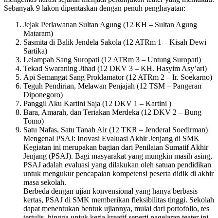
Sebanyak 9 lakon dipentaskan dengan penuh penghayatan:
Jejak Perlawanan Sultan Agung (12 KH – Sultan Agung
Mataram)
Sasmita di Balik Jendela Sakola (12 ATRm 1 – Kisah Dewi
Sartika)
Lelampah Sang Suropati (12 ATRm 3 – Untung Suropati)
Tekad Swaraning Jihad (12 DKV 3 – KH. Hasyim Asy’ari)
Api Semangat Sang Proklamator (12 ATRm 2 – Ir. Soekarno)
Teguh Pendirian, Melawan Penjajah (12 TSM – Pangeran
Diponegoro)
Panggil Aku Kartini Saja (12 DKV 1 – Kartini )
Bara, Amarah, dan Teriakan Merdeka (12 DKV 2 – Bung
Tomo)
Satu Nafas, Satu Tanah Air (12 TKR – Jenderal Soedirman)
Mengenal PSAJ: Inovasi Evaluasi Akhir Jenjang di SMK
Kegiatan ini merupakan bagian dari Penilaian Sumatif Akhir
Jenjang (PSAJ). Bagi masyarakat yang mungkin masih asing,
PSAJ adalah evaluasi yang dilakukan oleh satuan pendidikan
untuk mengukur pencapaian kompetensi peserta didik di akhir
masa sekolah.
Berbeda dengan ujian konvensional yang hanya berbasis
kertas, PSAJ di SMK memberikan fleksibilitas tinggi. Sekolah
dapat menentukan bentuk ujiannya, mulai dari portofolio, tes
tertulis, hingga unjuk kerja kreatif seperti pagelaran teater ini.