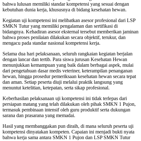
bahwa lulusan memiliki standar kompetensi yang sesuai dengan
kebutuhan dunia kerja, khususnya di bidang kesehatan hewan.
Kegiatan uji kompetensi ini melibatkan asesor profesional dari LSP
SMKN Tutur yang memiliki pengalaman dan sertifikasi di
bidangnya. Kehadiran asesor eksternal tersebut memberikan jaminan
bahwa proses penilaian dilakukan secara objektif, terukur, dan
mengacu pada standar nasional kompetensi kerja.
Selama dua hari pelaksanaan, seluruh rangkaian kegiatan berjalan
dengan lancar dan tertib. Para siswa jurusan Kesehatan Hewan
menunjukkan kemampuan yang baik dalam berbagai aspek, mulai
dari pengetahuan dasar medis veteriner, keterampilan penanganan
hewan, hingga prosedur pemeriksaan kesehatan hewan secara tepat
dan aman. Setiap peserta diuji melalui praktik langsung yang
menuntut ketelitian, ketepatan, serta sikap profesional.
Keberhasilan pelaksanaan uji kompetensi ini tidak terlepas dari
persiapan matang yang telah dilakukan oleh pihak SMKN 1 Pujon,
termasuk pembinaan intensif oleh guru produktif serta dukungan
sarana dan prasarana yang memadai.
Hasil yang membanggakan pun diraih, di mana seluruh peserta uji
kompetensi dinyatakan kompeten. Capaian ini menjadi bukti nyata
bahwa kerja sama antara SMKN 1 Pujon dan LSP SMKN Tutur