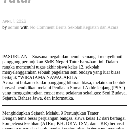
APRIL 1, 2026
by
admin
with
No Comment
Berita Sekolah
Kegiatan dan Acara
PASURUAN – Suasana megah dan penuh semangat menyelimuti
panggung pertunjukan SMK Negeri Tutur baru-baru ini. Dalam
rangka memenuhi tugas akhir siswa kelas 12, sekolah
menyelenggarakan sebuah pagelaran seni budaya yang luar biasa
bertajuk “WIRATAMA NAWACARITA”.
Acara ini bukan sekadar panggung hiburan biasa, melainkan bentuk
inovasi pendidikan melalui Penilaian Sumatif Akhir Jenjang (PSAJ)
yang menggabungkan empat mata pelajaran sekaligus: Seni Budaya,
Sejarah, Bahasa Jawa, dan Informatika.
Menghidupkan Sejarah Melalui 9 Pertunjukan Teater
Dengan tema besar perjuangan bangsa, siswa kelas 12 dari berbagai
kompetensi keahlian (ATRm, KH, DKV, TSM, dan TKR) berhasil
mengemas narasi sejarah menjadi pertunjukan teater yang memukau.