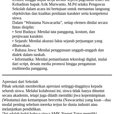
Kehadiran bapak Arik Murwanto, M.Pd selaku Pengawas
Sekolah dalam acara ini bertujuan untuk memantau langsung
objektivitas dan kualitas penilaian karakter serta kompetensi
siswa.
Dalam “Wiratama Nawacarita”, setiap elemen dinilai secara
lintas disiplin:
• Seni Budaya: Menilai tata panggung, kostum, dan
penjiwaan karakter.
• Sejarah: Menilai akurasi fakta sejarah perjuangan yang
dibawakan.
• Bahasa Jawa: Menilai penggunaan unggah-ungguh dan
dialek dalam naskah.
• Informatika: Menilai pemanfaatan teknologi digital, mulai
dari script, desain media promosi hingga pengaturan
multimedia panggung.
Apresiasi dari Sekolah
Pihak sekolah memberikan apresiasi setinggi-tingginya kepada
seluruh siswa. Melalui kolaborasi ini, siswa tidak hanya dituntut
secara akademis, tetapi juga dilatih memiliki jiwa kepemimpinan
(Wiratama) dan kemampuan bercerita (Nawacarita) yang kuat—dua
modal penting sebelum mereka terjun ke dunia industri atau
melanjutkan pendidikan.
“Ini adalah bukti bahwa siswa SMK Negeri Tutur memiliki