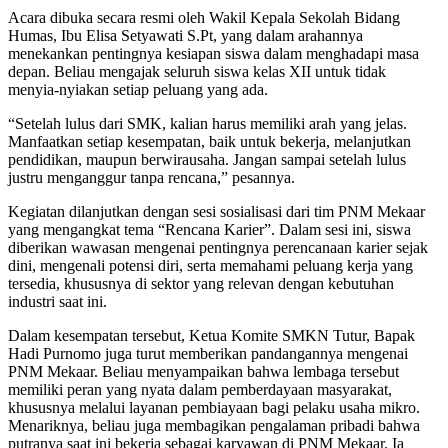
Acara dibuka secara resmi oleh Wakil Kepala Sekolah Bidang
Humas, Ibu Elisa Setyawati S.Pt, yang dalam arahannya
menekankan pentingnya kesiapan siswa dalam menghadapi masa
depan. Beliau mengajak seluruh siswa kelas XII untuk tidak
menyia-nyiakan setiap peluang yang ada.
“Setelah lulus dari SMK, kalian harus memiliki arah yang jelas.
Manfaatkan setiap kesempatan, baik untuk bekerja, melanjutkan
pendidikan, maupun berwirausaha. Jangan sampai setelah lulus
justru menganggur tanpa rencana,” pesannya.
Kegiatan dilanjutkan dengan sesi sosialisasi dari tim PNM Mekaar
yang mengangkat tema “Rencana Karier”. Dalam sesi ini, siswa
diberikan wawasan mengenai pentingnya perencanaan karier sejak
dini, mengenali potensi diri, serta memahami peluang kerja yang
tersedia, khususnya di sektor yang relevan dengan kebutuhan
industri saat ini.
Dalam kesempatan tersebut, Ketua Komite SMKN Tutur, Bapak
Hadi Purnomo juga turut memberikan pandangannya mengenai
PNM Mekaar. Beliau menyampaikan bahwa lembaga tersebut
memiliki peran yang nyata dalam pemberdayaan masyarakat,
khususnya melalui layanan pembiayaan bagi pelaku usaha mikro.
Menariknya, beliau juga membagikan pengalaman pribadi bahwa
putranya saat ini bekerja sebagai karyawan di PNM Mekaar. Ia