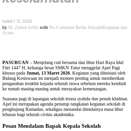
MARET 13, 2026
by
M. Zainul Arifin
with
No Comment
Berita Sekolah
Kegiatan dan
Acara
PASURUAN
– Menjelang cuti bersama dan libur Hari Raya Idul
Fitri 1447 H, keluarga besar SMKN Tutur menggelar Apel Pagi
khusus pada
Jumat, 13 Maret 2026
. Kegiatan yang diinisiasi oleh
Bidang Kesiswaan ini menjadi momen penting untuk memberikan
pengarahan terakhir kepada seluruh siswa sebelum mereka kembali
ke rumah masing-masing untuk merayakan kemenangan.
Suasana pagi di lapangan sekolah terasa syahdu dan penuh khidmat.
Apel ini merupakan agenda penutup rangkaian kegiatan sekolah di
penghujung Ramadan, sekaligus menandai dimulainya masa libur
lebaran bagi seluruh civitas akademika.
Pesan Mendalam Bapak Kepala Sekolah