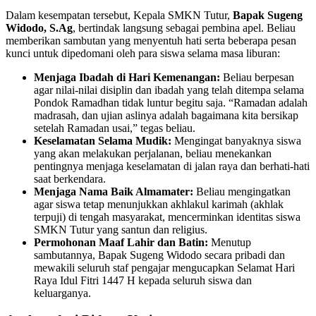
Dalam kesempatan tersebut, Kepala SMKN Tutur,
Bapak Sugeng
Widodo, S.Ag
, bertindak langsung sebagai pembina apel. Beliau
memberikan sambutan yang menyentuh hati serta beberapa pesan
kunci untuk dipedomani oleh para siswa selama masa liburan:
Menjaga Ibadah di Hari Kemenangan:
Beliau berpesan
agar nilai-nilai disiplin dan ibadah yang telah ditempa selama
Pondok Ramadhan tidak luntur begitu saja. “Ramadan adalah
madrasah, dan ujian aslinya adalah bagaimana kita bersikap
setelah Ramadan usai,” tegas beliau.
Keselamatan Selama Mudik:
Mengingat banyaknya siswa
yang akan melakukan perjalanan, beliau menekankan
pentingnya menjaga keselamatan di jalan raya dan berhati-hati
saat berkendara.
Menjaga Nama Baik Almamater:
Beliau mengingatkan
agar siswa tetap menunjukkan akhlakul karimah (akhlak
terpuji) di tengah masyarakat, mencerminkan identitas siswa
SMKN Tutur yang santun dan religius.
Permohonan Maaf Lahir dan Batin:
Menutup
sambutannya, Bapak Sugeng Widodo secara pribadi dan
mewakili seluruh staf pengajar mengucapkan Selamat Hari
Raya Idul Fitri 1447 H kepada seluruh siswa dan
keluarganya.