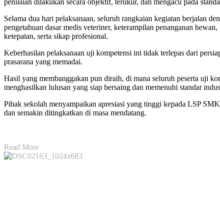
penilaian dilakukan secara objektif, terukur, dan mengacu pada standa
Selama dua hari pelaksanaan, seluruh rangkaian kegiatan berjalan d
pengetahuan dasar medis veteriner, keterampilan penanganan hewan, h
ketepatan, serta sikap profesional.
Keberhasilan pelaksanaan uji kompetensi ini tidak terlepas dari per
prasarana yang memadai.
Hasil yang membanggakan pun diraih, di mana seluruh peserta uji
menghasilkan lulusan yang siap bersaing dan memenuhi standar indus
Pihak sekolah menyampaikan apresiasi yang tinggi kepada LSP SMKN Tu
dan semakin ditingkatkan di masa mendatang.
Read More