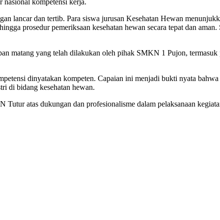
r nasional kompetensi kerja.
engan lancar dan tertib. Para siswa jurusan Kesehatan Hewan menunju
ingga prosedur pemeriksaan kesehatan hewan secara tepat dan aman. Set
siapan matang yang telah dilakukan oleh pihak SMKN 1 Pujon, termasuk 
 kompetensi dinyatakan kompeten. Capaian ini menjadi bukti nyata b
tri di bidang kesehatan hewan.
tur atas dukungan dan profesionalisme dalam pelaksanaan kegiatan ini