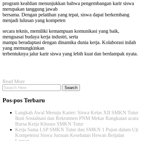
program keahlian menunjukkan bahwa pengembangan karir siswa
merupakan tanggung jawab
bersama. Dengan pelatihan yang tepat, siswa dapat berkembang
menjadi lulusan yang kompeten
secara teknis, memiliki kemampuan komunikasi yang baik,
menguasai budaya kerja industri, serta
mampu beradaptasi dengan dinamika dunia kerja. Kolaborasi inilah
yang memungkinkan
terbentuknya jalur karir siswa yang lebih kuat dan berdampak nyata.
Read More
Pos-pos Terbaru
Langkah Awal Menuju Karier: Siswa Kelas XII SMKN Tutur
Ikuti Sosialisasi dan Rekrutmen PNM Mekar Rangkaian acara
Bursa Kerja Khusus SMKN Tutur
Kerja Sama LSP SMKN Tutur dan SMKN 1 Pujon dalam Uji
Kompetensi Siswa Jurusan Kesehatan Hewan Berjalan
Lancar