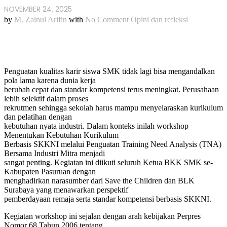
NOVEMBER 24, 2025
by
M. Zainul Arifin
with
No Comment
Opini dan refleksi
Penguatan kualitas karir siswa SMK tidak lagi bisa mengandalkan
pola lama karena dunia kerja
berubah cepat dan standar kompetensi terus meningkat. Perusahaan
lebih selektif dalam proses
rekrutmen sehingga sekolah harus mampu menyelaraskan kurikulum
dan pelatihan dengan
kebutuhan nyata industri. Dalam konteks inilah workshop
Menentukan Kebutuhan Kurikulum
Berbasis SKKNI melalui Penguatan Training Need Analysis (TNA)
Bersama Industri Mitra menjadi
sangat penting. Kegiatan ini diikuti seluruh Ketua BKK SMK se-
Kabupaten Pasuruan dengan
menghadirkan narasumber dari Save the Children dan BLK
Surabaya yang menawarkan perspektif
pemberdayaan remaja serta standar kompetensi berbasis SKKNI.
Kegiatan workshop ini sejalan dengan arah kebijakan Perpres
Nomor 68 Tahun 2006 tentang