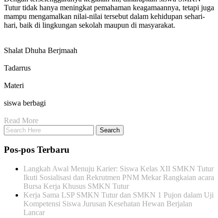
Tutur tidak hanya meningkat pemahaman keagamaannya, tetapi juga
mampu mengamalkan nilai-nilai tersebut dalam kehidupan sehari-
hari, baik di lingkungan sekolah maupun di masyarakat.
Shalat Dhuha Berjmaah
Tadarrus
Materi
siswa berbagi
Read More
Pos-pos Terbaru
Langkah Awal Menuju Karier: Siswa Kelas XII SMKN Tutur
Ikuti Sosialisasi dan Rekrutmen PNM Mekar Rangkaian acara
Bursa Kerja Khusus SMKN Tutur
Kerja Sama LSP SMKN Tutur dan SMKN 1 Pujon dalam Uji
Kompetensi Siswa Jurusan Kesehatan Hewan Berjalan
Lancar