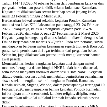
Tahun 1447 H/2026 M sebagai bagian dari pembinaan karakter dan
penguatan keimanan peserta didik selama bulan suci Ramadan.
Kegiatan ini dilaksanakan secara bertahap sesuai jenjang kelas,
mulai 23 Februari hingga 2 Maret 2026.
Berdasarkan jadwal resmi sekolah, kegiatan Pondok Ramadan
untuk siswa kelas XII dilaksanakan pada tanggal 23–24 Februari
2026. Selanjutnya, kelas XI mengikuti kegiatan pada 25–26
Februari 2026, dan kelas X pada 27 Februari serta 2 Maret 2026.
Kegiatan yang berlangsung di aula sekolah ini diawali dengan salat
Dhuha berjamaah dan tadarus Al-Qur’an. Pada hari pertama, siswa
mendapatkan berbagai materi keagamaan seperti thoharoh (bersuci),
puasa, serta pembinaan diri agar terhindar dari pergaulan bebas.
Selain itu, juga dilaksanakan pretest untuk mengukur pemahaman
awal peserta.
Memasuki hari kedua, rangkaian kegiatan diisi dengan materi
moderasi beragama dalam bingkai NKRI, adab bermedia sosial,
serta lomba menyanyi sholawat dalam sesi “Cinta Nabi”. Kegiatan
ditutup dengan posttest untuk mengetahui peningkatan pemahaman
siswa setelah mengikuti seluruh rangkaian Pondok Ramadan.
Kepala sekolah, Sugeng Widodo, dalam penetapannya tertanggal 10
Februari 2026, menyampaikan bahwa kegiatan Pondok Ramadan
ini bertujuan untuk membentuk karakter religius, disiplin, serta
menanamkan nilai-nilai akhlakul karimah kepada seluruh peserta
didik.
Dengan terselenggaranya kegiatan ini, diharapkan siswa SMKN